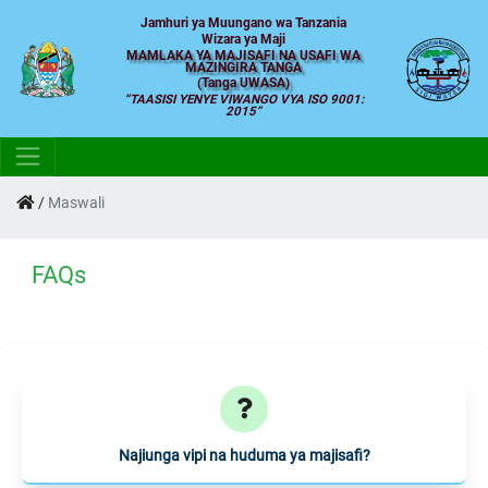
Jamhuri ya Muungano wa Tanzania
Wizara ya Maji
MAMLAKA YA MAJISAFI NA USAFI WA
MAZINGIRA TANGA
(Tanga UWASA)
TAASISI YENYE VIWANGO VYA ISO 9001:
2015
/
Maswali
FAQs
Najiunga vipi na huduma ya majisafi?