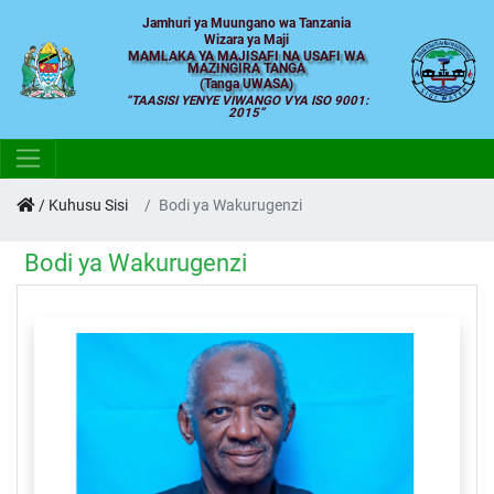
Jamhuri ya Muungano wa Tanzania
Wizara ya Maji
MAMLAKA YA MAJISAFI NA USAFI WA
MAZINGIRA TANGA
(Tanga UWASA)
TAASISI YENYE VIWANGO VYA ISO 9001:
2015
/
Kuhusu Sisi
Bodi ya Wakurugenzi
Bodi ya Wakurugenzi