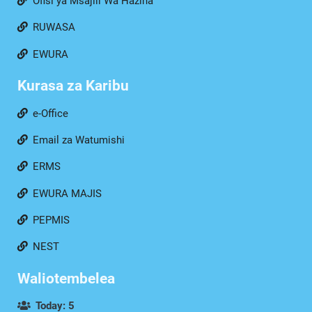
Ofisi ya Msajili Wa Hazina
RUWASA
EWURA
Kurasa za Karibu
e-Office
Email za Watumishi
ERMS
EWURA MAJIS
PEPMIS
NEST
Waliotembelea
Today: 5