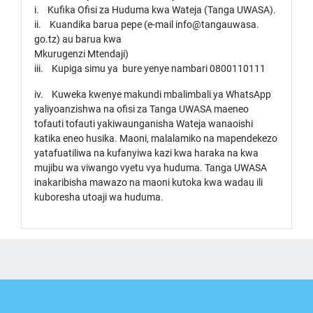
i. Kufika Ofisi za Huduma kwa Wateja (Tanga UWASA).
ii. Kuandika barua pepe (e-mail info@tangauwasa.
go.tz) au barua kwa
Mkurugenzi Mtendaji)
iii. Kupiga simu ya bure yenye nambari 0800110111
iv. Kuweka kwenye makundi mbalimbali ya WhatsApp
yaliyoanzishwa na ofisi za Tanga UWASA maeneo
tofauti tofauti yakiwaunganisha Wateja wanaoishi
katika eneo husika. Maoni, malalamiko na mapendekezo
yatafuatiliwa na kufanyiwa kazi kwa haraka na kwa
mujibu wa viwango vyetu vya huduma. Tanga UWASA
inakaribisha mawazo na maoni kutoka kwa wadau ili
kuboresha utoaji wa huduma.