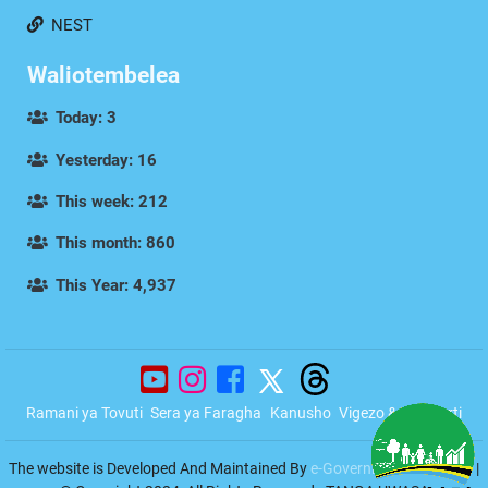
NEST
Waliotembelea
Today: 3
Yesterday: 16
This week: 212
This month: 860
This Year: 4,937
Ramani ya Tovuti
Sera ya Faragha
Kanusho
Vigezo & Masharti
The website is Developed And Maintained By
e-Government Authority
|