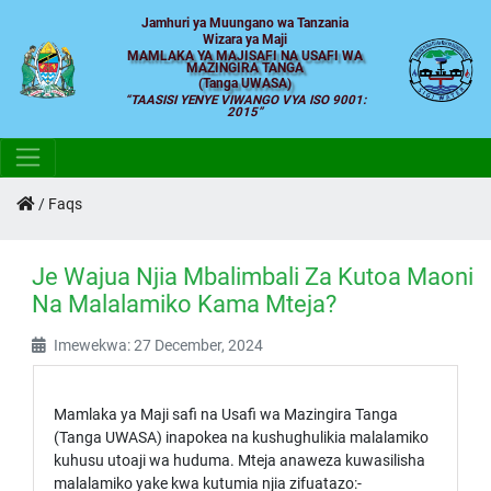
Jamhuri ya Muungano wa Tanzania
Wizara ya Maji
MAMLAKA YA MAJISAFI NA USAFI WA
MAZINGIRA TANGA
(Tanga UWASA)
TAASISI YENYE VIWANGO VYA ISO 9001:
2015
/
Faqs
Je Wajua Njia Mbalimbali Za Kutoa Maoni
Na Malalamiko Kama Mteja?
Imewekwa: 27 December, 2024
Mamlaka ya Maji safi na Usafi wa Mazingira Tanga
(Tanga UWASA) inapokea na kushughulikia malalamiko
kuhusu utoaji wa huduma. Mteja anaweza kuwasilisha
malalamiko yake kwa kutumia njia zifuatazo:-