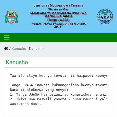
Jamhuri ya Muungano wa Tanzania
Wizara ya Maji
MAMLAKA YA MAJISAFI NA USAFI WA
MAZINGIRA TANGA
(Tanga UWASA)
TAASISI YENYE VIWANGO VYA ISO 9001:
2015
/
Kanusho
Kanusho
Kanusho
Taarifa iliyo kwenye tovuti hii haipaswi kuonyeshwa
Tanga UWASA inaweza kukuunganisha kwenye tovuti za 
kama itaelekezwa vinginevyo;

1. Tanga UWASA haihusiani au kuhusishwa na umiliki 
2. Ikiwa una maswali yoyote kuhusu maudhui yaliyomo
wasiliana nasi.