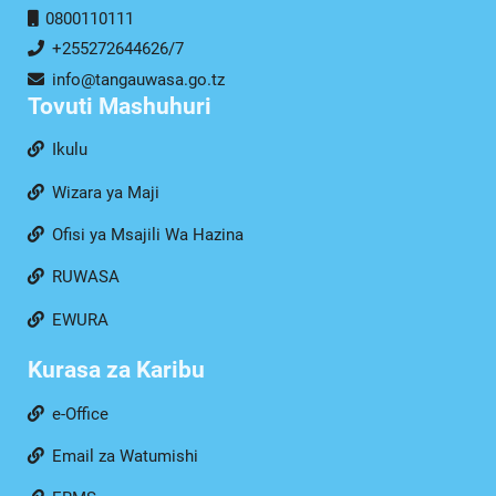
0800110111
+255272644626/7
info@tangauwasa.go.tz
Tovuti Mashuhuri
Ikulu
Wizara ya Maji
Ofisi ya Msajili Wa Hazina
RUWASA
EWURA
Kurasa za Karibu
e-Office
Email za Watumishi