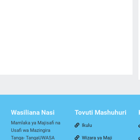
Wasiliana Nasi
Tovuti Mashuhuri
Mamlaka ya Majisafi na
Ikulu
Usafi wa Mazingira
Tanga- TangaUWASA
Wizara ya Maji