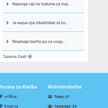
Najiunga vipi na huduma ya maj...
Je wajua njia mbalimbali za ku...
Ninatoaje taarifa juu ya uvuja...
Tazama Zaidi
Kurasa za Karibu
Waliotembelea
e-Office
Today: 61
Email za
Yesterday: 24