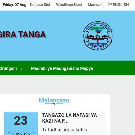
Friday, 07 Aug
Kuhusu Sisi
Wasiliana Nasi
Maswali
ENGLISH
GIRA TANGA
tifungani
Maombi ya Maunganisho Mapya
Matangazo
TANGAZO LA NAFASI YA
23
KAZI NA F...
Tafadhali ingia katika
``
``
Jun 2026