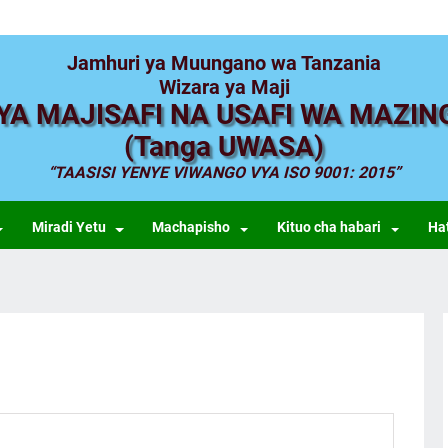
Jamhuri ya Muungano wa Tanzania
Wizara ya Maji
A MAJISAFI NA USAFI WA MAZIN
(Tanga UWASA)
TAASISI YENYE VIWANGO VYA ISO 9001: 2015
Miradi Yetu
Machapisho
Kituo cha habari
Ha