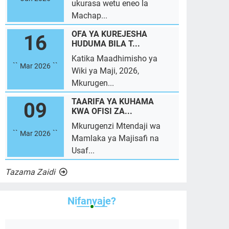
ukurasa wetu eneo la
Machap...
OFA YA KUREJESHA
16
HUDUMA BILA T...
Katika Maadhimisho ya
``
``
Mar 2026
Wiki ya Maji, 2026,
Mkurugen...
TAARIFA YA KUHAMA
09
KWA OFISI ZA...
Mkurugenzi Mtendaji wa
``
``
Mar 2026
Mamlaka ya Majisafi na
Usaf...
Tazama Zaidi
Nifanyaje?